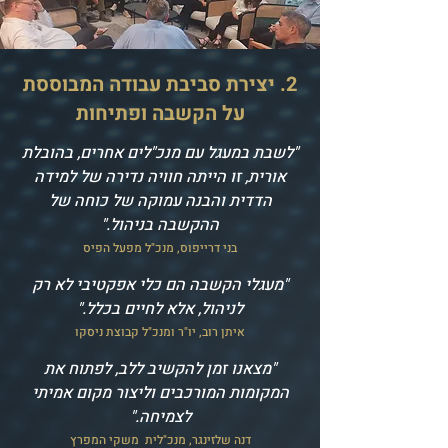
2. יצירת סביבת עבודה המבוססת
על הקשבה ופתיחות
"לשבת במעגל עם מנכ"לים אחרים, בהובלת
אורית, זו הייתה חוויה נדירה של למידה
הדדית והבנה עמוקה של כוחה של
ההקשבה בניהול."
בני דרייפוס, מנכ"ל מפעל הפיס
"מעגלי הקשבה הם כלי אפקטיבי לא רק
לניהול, אלא לחיים בכלל."
איתן רוב, יו"ר ומנכ"ל קבוצת ניסקו
"מצאנו זמן להקשיב ללב, לפתוח את
המקומות המורכבים וליצור מקום אמיתי
לצמיחה."
דנה שלזינגר, מנכ"לית משקי המפרץ