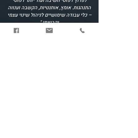
לפרוץ דפוסי חשיבה ועוד יותר דפוסי
התנהגות. אומץ, אותנטיות, הקשבה וענווה
– כלי עבודה שימושיים לניהול שינוי עצמי
וקבוצתי."
עינת יוזנט רביד, מנכ"לית אלטמן ישראל
"המפתחות האמיתיים שקיבלתי הם איך
להיות אדם טוב יותר. כשאתה בן אדם טוב
יותר כלפי עצמך והסובבים אותך, אזי
המשימה של מנהיגות ברת השגה."
מנשה שלום, מנכ"ל קבוצת משקי ירדן
"זוג אמיץ שבשיתוף פעולה מעורר הערצה
ואיזון מושלם הצליחו לפתוח אצלי חדרים
נסתרים ולעורר מחשבות נדחקות, לגעת
בנקודות שלא תכננתי לגעת ולהוציא אותי
מהמסע עם רמה גבוהה יותר של מודעות
ולא מעט שאלות לעצמי."
א.ר. סמנכ"לית כספים