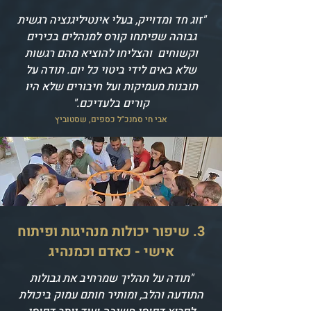
"זוג חד ומדוייק, בעלי אינטיליגנציה רגשית
גבוהה שפיתחו קורס למנהלים בכירים
וקשוחים והצליחו להוציא מהם רגשות
שלא באים לידי ביטוי כל יום. תודה על
תובנות מעמיקות ועל חיבורים שלא היו
קורים בלעדיכם."
אבי חי סמנכ"ל כספים, שסטוביץ
3. שיפור יכולות מנהיגות ופיתוח
אישי - כאדם וכמנהיג
"תודה על תהליך שמרחיב את גבולות
התודעה והלב, ומותיר חותם עמוק ביכולת