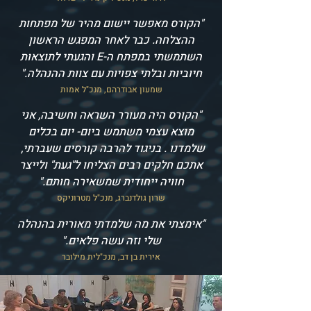
"הקורס מאפשר יישום מהיר של מפתחות
ההצלחה. כבר לאחר המפגש הראשון
השתמשתי במפתח ה-E והגעתי לתוצאות
חיוביות ובלתי צפויות עם צוות ההנהלה."
שמעון אבודרהם, מנכ"ל אמות
"הקורס היה מעורר השראה וחשיבה, אני
מוצא עצמי משתמש ביום- יום בכלים
שלמדנו . בניגוד להרבה קורסים שעברתי,
אתכם חלקים רבים הצליחו ל"געת" ולייצר
חוויה ייחודית שמשאירה חותם."
שרון גולדנברג, מנכ"ל מטרוניקס
"אימצתי את מה שלמדתי מאורית בהנהלה
שלי וזה עשה פלאים."
אירית בן דב, מנכ"לית מילובר