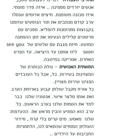
אנשים יורדים מספינה .. איזה סדר מופתי. 
איזו מכונה משומנת. חיצים אדומים שנתלו 
ערב קודם מנתבים את תור הנוסעים שזומנו 
בקבוצות מתוזמנות להפליא. מסכים עם 
סרטונים קלילים הנעימו את זמן ההמתנה 
המועט. חיות מגבת עם שלטים של see you 
soon    ליוו אותנו עד היציאה. עד הפרט 
האחרון. אמריקה במיטבה.
התשתית האנושית
 – גולת הכותרת של 
המצוינות בשירות. כל, אבל כל העובדים 
הפגינו שירות מצויין.
כל אורח מקבל שולחן קבוע בארוחת הערב 
ואת אותו מלצר אישי. אנטוניו שלנו  כבר 
למד את השמות שלנו בערב הראשון. כל 
ערב הוא הפתיע והכין מראש את  ההעדפות 
שלנו  מאמש. מים קרים בלי קרח , סידור 
השולחן המסוים שהתאים לנו, הלחמניות 
החביבות על הילדים ..