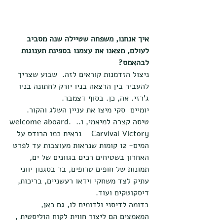
איך אנחנו, משפחה שטיילה שנה מסביב 
לעולם, מצאנו את עצמנו בספינת תענוגות 
לבהאמס?
ניצול הזדמנות קוראים לזה.  שבוע שצריך 
להעביר בין הרצאה בניו יורק לחתונה בניו 
ג'רזי. אה, כן. בסוף דצמבר.
יומיים  סקי מיצו את עניין השלג והקור.   
טיסה קצרה למיאמי, ו.. welcome aboard. 
 Carvival Victory   נראית כמו הרודס על 
המים- 12 קומות שנראות מעוצבות עד לפרט 
האחרון בשטיחים רכים בגוונים של ים, 
תמונות של חופים טרופים, בר בסגנון יווני 
עתיק לצד משחקי וידאו רעשניים, בריכות, 
דיסקוטקים ועוד.
בדומה לדיסני ולדומים לו, גם כאן, 
המאמצים הם ליצור חווית לקוח הוליסטית , 