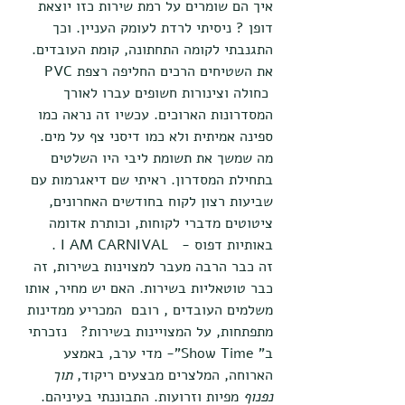
איך הם שומרים על רמת שירות כזו יוצאת 
דופן ? ניסיתי לרדת לעומק העניין. וכך 
התגנבתי לקומה התחתונה, קומת העובדים. 
את השטיחים הרכים החליפה רצפת PVC  
 כחולה וצינורות חשופים עברו לאורך 
המסדרונות הארוכים. עכשיו זה נראה כמו 
ספינה אמיתית ולא כמו דיסני צף על מים. 
מה שמשך את תשומת ליבי היו השלטים 
בתחילת המסדרון. ראיתי שם דיאגרמות עם 
שביעות רצון לקוח בחודשים האחרונים, 
ציטוטים מדברי לקוחות, וכותרת אדומה 
באותיות דפוס -   I AM CARNIVAL .
זה כבר הרבה מעבר למצוינות בשירות, זה 
כבר טוטאליות בשירות. האם יש מחיר, אותו 
משלמים העובדים , רובם  המכריע ממדינות 
מתפתחות, על המצויינות בשירות?   נזכרתי 
ב" Show Time"- מדי ערב, באמצע 
הארוחה, המלצרים מבצעים ריקוד, 
תוך 
נפנוף
 מפיות וזרועות. התבוננתי בעיניהם. 