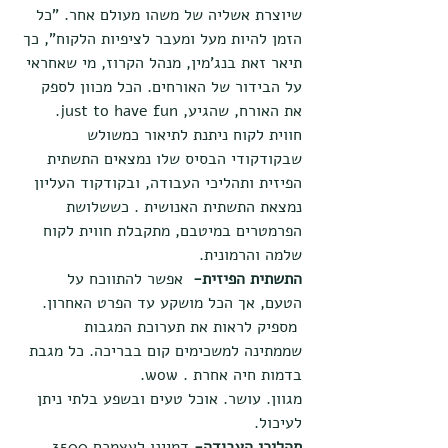
שיוצרת אשליה של משהו מעולם אחר. "כל 
הזמן להיות מעל ומעבר לציפיות הלקוח", כך 
תיאר זאת בנג'מין, מנהל הקרוז, מי שאחראי 
על הבידור של האורחים. הכל מכוון לספק 
את האורח, שהגיע, just to have fun.
חווית לקוח ניתנת לתיאור כמשולש 
שבקודקודי הבסיס שלו נמצאים התשתית 
הפיזית ותהליכי העבודה, ובקודקוד העליון 
נמצאת התשתית האנושית . כששלושת 
הפרמטרים במיטבם, מתקבלת חווית לקוח 
שלמה והרמונית.
התשתית הפיזית-
  אפשר להתווכח על 
הטעם, אך הכל מושקע עד הפרט האחרון. 
 מספיק לראות את תערוכת המגבות 
שממתינה למשכימים קום בבריכה. כל מגבת 
בדמות חיה אחרת . wow.
מגוון. עושר. אוכל טעים ובשפע בלתי ניתן 
לעיכול.
תהליכי העבודה-
 דמיינו לעצמכם 3500 