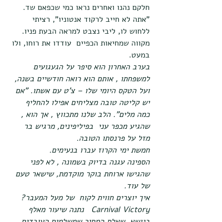
חלקם נהנו ואחרים נראו כמי שכפאם שד. 
"אתה לא חייב לרקוד אנטוניו", רציתי  
ללחוש לו, ליבי נצבט למראה הבעת פניו.  
מקווה שמחיאות הכפיים  עודדו את רוחו, ולו 
במעט.
בערב האחרון הוא סיפר על הגעגועים 
למשפחתו , אותם הוא רואה חודשיים בשנה, 
ועל הטקס היומי שלו – צ'ט עם אשתו. "אם 
יש קליטה טובה מצליחים אפילו להחליף 
כמה מלים". הלב שלנו מתכווץ , אך הוא , 
שהגיע מכפר עני  בפיליפינים, מרגיש בר 
מזל על פרנסתו הטובה.
חמשת ימי הקרוז עברו בנעימים.
הספינה עגנה בדיוק בשמונה , לא לפני 
שהגישו ארוחת בוקר מוקדמת, שישאר טעם 
של עוד.
איך יוצרים חווית לקוח  של מעל המעבר? 
Carnival Victory   נתנה שיעור מאלף 
בנושא. שאלת המחיר שמשלמים העובדים 