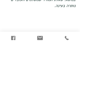
נותרה בעינה.
גלן כהן
אורית אביבי כהן
קרוז
קרוז עם ילדים
חווית שירות
Go Beyond
הצג הכול