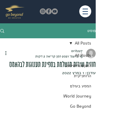
פוסט
All Posts
orit227
All Posts
19 בדצמ׳ 2021
זמן קריאה 2 דקות
חווית שירות מושלמת בספינת תענוגות לבהאמס
האקסטרימיסט
עודכן:
1 במרץ 2022
הרוחניקית
המסע בעולם
World Journey
Go Beyond